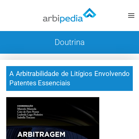
Doutrina
A Arbitrabilidade de Litígios Envolvendo
Patentes Essenciais