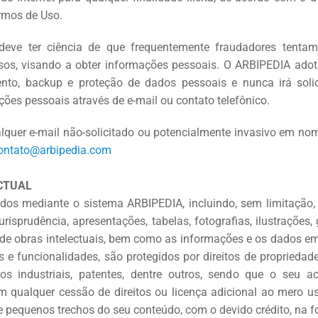
ermos de Uso.
 deve ter ciência de que frequentemente fraudadores tentam
usos, visando a obter informações pessoais. O ARBIPEDIA adot
to, backup e proteção de dados pessoais e nunca irá soli
ções pessoais através de e-mail ou contato telefônico.
alquer e-mail não-solicitado ou potencialmente invasivo em no
ontato@arbipedia.com
ECTUAL
dos mediante o sistema ARBIPEDIA, incluindo, sem limitação, 
risprudência, apresentações, tabelas, fotografias, ilustrações, 
 de obras intelectuais, bem como as informações e os dados em
 e funcionalidades, são protegidos por direitos de propriedade
os industriais, patentes, dentre outros, sendo que o seu 
 qualquer cessão de direitos ou licença adicional ao mero u
 pequenos trechos do seu conteúdo, com o devido crédito, na fo