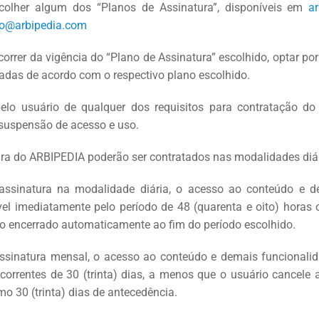
escolher algum dos “Planos de Assinatura”, disponíveis em
a
to@arbipedia.com
correr da vigência do “Plano de Assinatura” escolhido, optar po
radas de acordo com o respectivo plano escolhido.
lo usuário de qualquer dos requisitos para contratação do
 suspensão de acesso e uso.
ura do ARBIPEDIA poderão ser contratados nas modalidades diár
 assinatura na modalidade diária, o acesso ao conteúdo e d
el imediatamente pelo período de 48 (quarenta e oito) horas o
o encerrado automaticamente ao fim do período escolhido.
assinatura mensal, o acesso ao conteúdo e demais funcionali
ecorrentes de 30 (trinta) dias, a menos que o usuário cancel
o 30 (trinta) dias de antecedência.