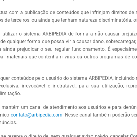
tua com a publicação de conteúdos que infrinjam direitos de a
os de terceiros, ou ainda que tenham natureza discriminatória, ofe
a utilizar o sistema ARBIPEDIA de forma a não causar prejuíz
u de qualquer forma que possa vir a causar dano, sobrecarregar, 
u ainda prejudicar o seu regular funcionamento. É especialm
ar materiais que contenham vírus ou outros programas de c
isquer conteúdos pelo usuário do sistema ARBIPEDIA, incluindo
clusiva, irrevocável e irretratável, para sua utilização, re
limitação.
 mantém um canal de atendimento aos usuários e para denúnc
ônico
contato@arbipedia.com.
Nesse canal também poderão se
núncias.
se reserva o direito de, sem qualquer aviso prévio, cancelar Co