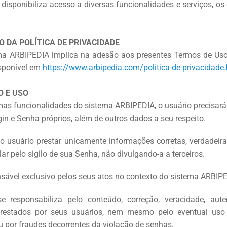
disponibiliza acesso a diversas funcionalidades e serviços, os
 DA POLÍTICA DE PRIVACIDADE
tema ARBIPEDIA implica na adesão aos presentes Termos de Uso
isponível em
https://www.arbipedia.com/politica-de-privacidade
O E USO
umas funcionalidades do sistema ARBIPEDIA, o usuário precisará
in e Senha próprios, além de outros dados a seu respeito.
o usuário prestar unicamente informações corretas, verdadeira
r pelo sigilo de sua Senha, não divulgando-a a terceiros.
nsável exclusivo pelos seus atos no contexto do sistema ARBIP
 responsabiliza pelo conteúdo, correção, veracidade, aute
restados por seus usuários, nem mesmo pelo eventual uso
u por fraudes decorrentes da violação de senhas.