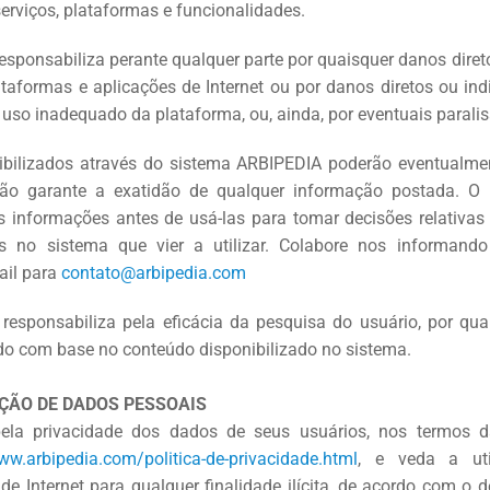
rviços, plataformas e funcionalidades.
esponsabiliza perante qualquer parte por quaisquer danos direto
ataformas e aplicações de Internet ou por danos diretos ou ind
o uso inadequado da plataforma, ou, ainda, por eventuais paralis
ibilizados através do sistema ARBIPEDIA poderão eventualmen
ão garante a exatidão de qualquer informação postada. O 
s informações antes de usá-las para tomar decisões relativas
os no sistema que vier a utilizar. Colabore nos informand
ail para
contato@arbipedia.com
responsabiliza pela eficácia da pesquisa do usuário, por qual
do com base no conteúdo disponibilizado no sistema.
EÇÃO DE DADOS PESSOAIS
ela privacidade dos dados de seus usuários, nos termos da
w.arbipedia.com/politica-de-privacidade.html
, e veda a uti
de Internet para qualquer finalidade ilícita, de acordo com o d