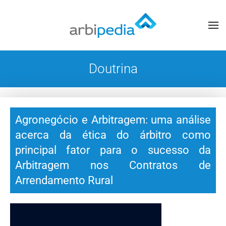
Doutrina
Agronegócio e Arbitragem: uma análise
acerca da ética do árbitro como
principal fator para o sucesso da
Arbitragem nos Contratos de
Arrendamento Rural