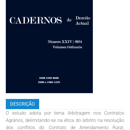
DESCRIÇÃO
O estudo adota por tema Arbitragem nos Contratos
Agrários, delimitando-se na ética do árbitro na resolução
dos conflitos do Contrato de Arrendamento Rural,