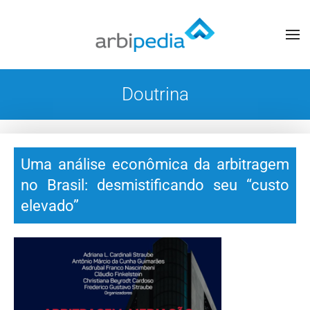
Doutrina
Uma análise econômica da arbitragem
no Brasil: desmistificando seu “custo
elevado”