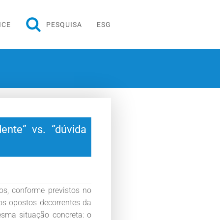
ICE
PESQUISA
ESG
dente” vs. “dúvida
ros, conforme previstos no
dos opostos decorrentes da
esma situação concreta: o