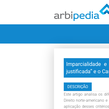
Imparcialidade e 
justificada” e o 
DESCRIÇÃO
Este artigo analisa os di
Direito norte-americano e
aplicação desses critéri