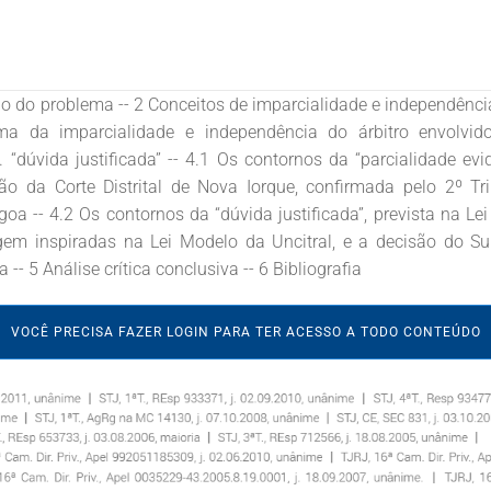
ão do problema -- 2 Conceitos de imparcialidade e independência
ema da imparcialidade e independência do árbitro envolvi
. “dúvida justificada” -- 4.1 Os contornos da “parcialidade evi
isão da Corte Distrital de Nova Iorque, confirmada pelo 2º Tr
a -- 4.2 Os contornos da “dúvida justificada”, prevista na Lei 
agem inspiradas na Lei Modelo da Uncitral, e a decisão do Sup
-- 5 Análise crítica conclusiva -- 6 Bibliografia
VOCÊ PRECISA FAZER LOGIN PARA TER ACESSO A TODO CONTEÚDO