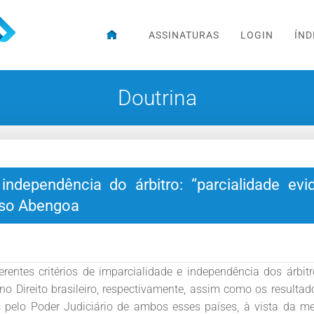
ASSINATURAS
LOGIN
ÍND
Doutrina
independência do árbitro: “parcialidade evi
Caso Abengoa
ferentes critérios de imparcialidade e independência dos árbit
 no Direito brasileiro, respectivamente, assim como os resulta
os pelo Poder Judiciário de ambos esses países, à vista da m