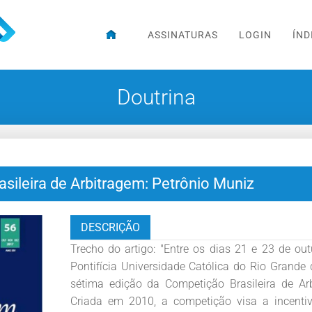
ASSINATURAS
LOGIN
ÍND
Doutrina
asileira de Arbitragem: Petrônio Muniz
DESCRIÇÃO
Trecho do artigo: "Entre os dias 21 e 23 de ou
Pontifícia Universidade Católica do Rio Grande 
sétima edição da Competição Brasileira de Ar
Criada em 2010, a competição visa a incenti