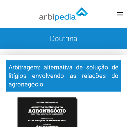
Doutrina
Arbitragem: alternativa de solução de
litígios envolvendo as relações do
agronegócio