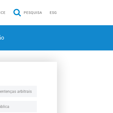
ICE
PESQUISA
ESG
ão
entenças arbitrais
ública