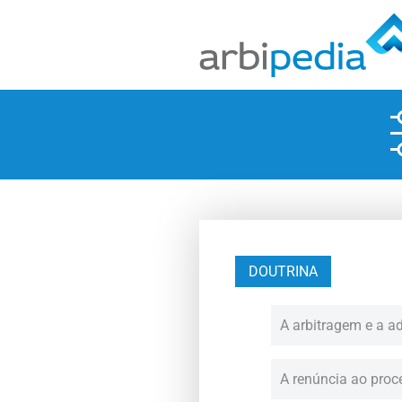
DOUTRINA
A arbitragem e a a
A renúncia ao proc