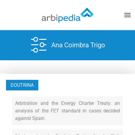
Ana Coimbra Trigo
DOUTRINA
Arbitration and the Energy Charter Treaty: an
analysis of the FET standard in cases decided
against Spain